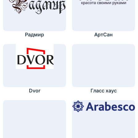
Радмир
АртСан
Dvor
Гласс хаус