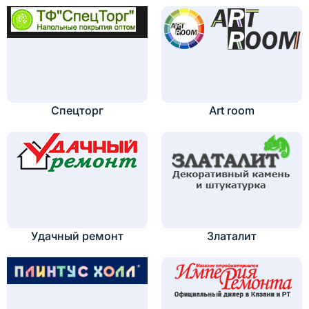
Спецторг
Art room
Удачный ремонт
Златалит