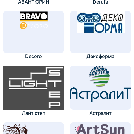
АВАНТЮРИН
Derufa
Decoro
Декоформа
Лайт степ
Астралит