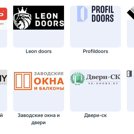
Leon doors
Profildoors
ей
Заводские окна и
Двери-ск
двери