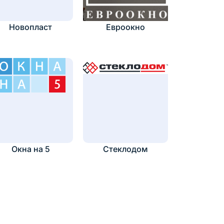
Новопласт
Евроокно
Окна на 5
Стеклодом