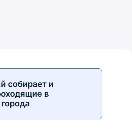
й собирает и
роходящие в
 города