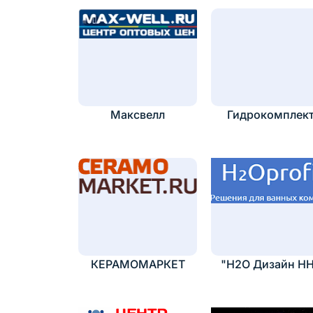
Максвелл
Гидрокомплек
КЕРАМОМАРКЕТ
"H2O Дизайн Н