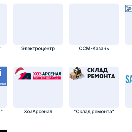
т
Электроцентр
ССМ-Казань
Н"
ХозАрсенал
"Склад ремонта"